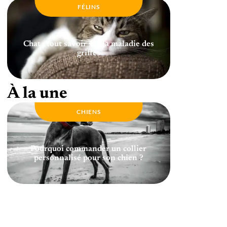
FÉLINS
Chat : tout savoir sur la maladie des
griffes
À la une
CHIENS
Pourquoi commander un collier
personnalisé pour son chien ?