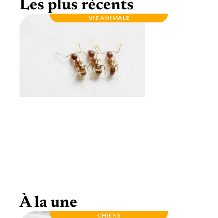
Les plus récents
VIE ANIMALE
Autour des différents types de fourmis pour
l’élevage
À la une
CHIENS
FÉLINS