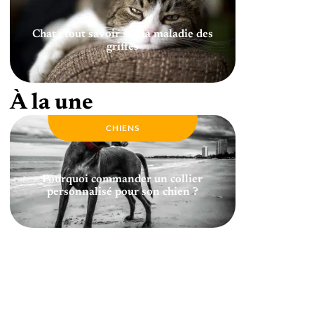
Chat : tout savoir sur la maladie des
griffes
À la une
CHIENS
Pourquoi commander un collier
personnalisé pour son chien ?