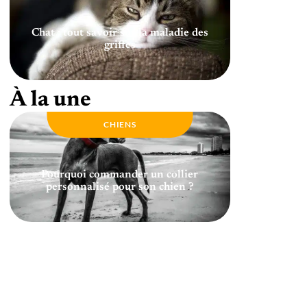
Chat : tout savoir sur la maladie des
griffes
À la une
CHIENS
Pourquoi commander un collier
personnalisé pour son chien ?