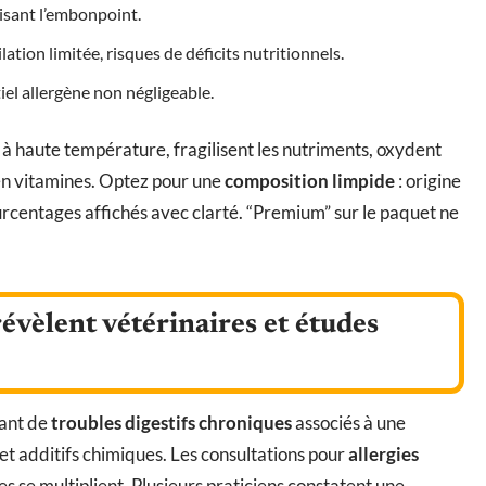
risant l’embonpoint.
lation limitée, risques de déficits nutritionnels.
iel allergène non négligeable.
 à haute température, fragilisent les nutriments, oxydent
 en vitamines. Optez pour une
composition limpide
: origine
urcentages affichés avec clarté. “Premium” sur le paquet ne
évèlent vétérinaires et études
rant de
troubles digestifs chroniques
associés à une
et additifs chimiques. Les consultations pour
allergies
s se multiplient. Plusieurs praticiens constatent une