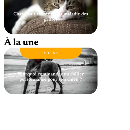
Chat : tout savoir sur la maladie des
griffes
À la une
CHIENS
Pourquoi commander un collier
personnalisé pour son chien ?