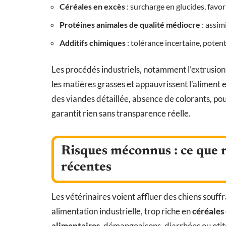
Céréales en excès
: surcharge en glucides, favo
Protéines animales de qualité médiocre
: assimi
Additifs chimiques
: tolérance incertaine, potent
Les procédés industriels, notamment l’extrusion
les matières grasses et appauvrissent l’aliment
des viandes détaillée, absence de colorants, po
garantit rien sans transparence réelle.
Risques méconnus : ce que r
récentes
Les vétérinaires voient affluer des chiens souff
alimentation industrielle, trop riche en
céréales
alimentaires
, démangeaisons, diarrhées ou otite