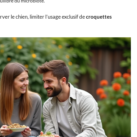
quilibre du microbiote.
ver le chien, limiter l’usage exclusif de
croquettes