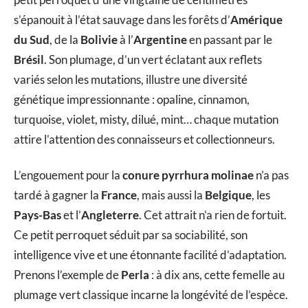
s’épanouit à l’état sauvage dans les forêts d’
Amérique
du Sud
, de la
Bolivie
à l’
Argentine
en passant par le
Brésil
. Son plumage, d’un vert éclatant aux reflets
variés selon les mutations, illustre une diversité
génétique impressionnante : opaline, cinnamon,
turquoise, violet, misty, dilué, mint… chaque mutation
attire l’attention des connaisseurs et collectionneurs.
L’engouement pour la
conure pyrrhura molinae
n’a pas
tardé à gagner la
France
, mais aussi la
Belgique
, les
Pays-Bas
et l’
Angleterre
. Cet attrait n’a rien de fortuit.
Ce petit perroquet séduit par sa sociabilité, son
intelligence vive et une étonnante facilité d’adaptation.
Prenons l’exemple de
Perla
: à dix ans, cette femelle au
plumage vert classique incarne la longévité de l’espèce.